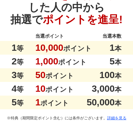
した人の中から
抽選で
ポイントを進呈!
当選ポイント
当選本数
1
10,000
1
等
ポイント
本
2
1,000
5
等
ポイント
本
3
50
100
等
ポイント
本
4
10
3,000
等
ポイント
本
5
1
50,000
等
ポイント
本
※特典（期間限定ポイント含む）には条件がございます。
詳細を見る