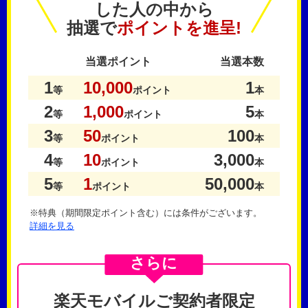
した人の中から
抽選で
ポイントを進呈!
当選ポイント
当選本数
1
10,000
1
等
ポイント
本
2
1,000
5
等
ポイント
本
3
50
100
等
ポイント
本
4
10
3,000
等
ポイント
本
5
1
50,000
等
ポイント
本
※特典（期間限定ポイント含む）には条件がございます。
詳細を見る
さらに
楽天モバイルご契約者限定