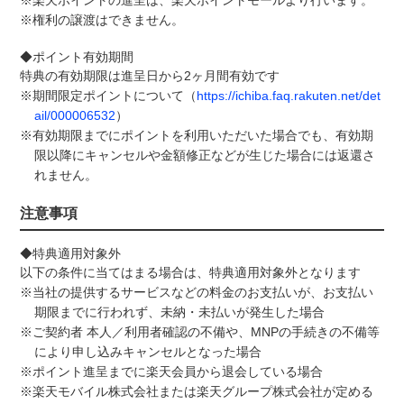
※楽天ポイントの進呈は、楽天ポイントモールより行います。
※権利の譲渡はできません。
◆ポイント有効期間
特典の有効期限は進呈日から2ヶ月間有効です
※期間限定ポイントについて（
https://ichiba.faq.rakuten.net/det
ail/000006532
）
※有効期限までにポイントを利用いただいた場合でも、有効期
限以降にキャンセルや金額修正などが生じた場合には返還さ
れません。
注意事項
◆特典適用対象外
以下の条件に当てはまる場合は、特典適用対象外となります
※当社の提供するサービスなどの料金のお支払いが、お支払い
期限までに行われず、未納・未払いが発生した場合
※ご契約者 本人／利用者確認の不備や、MNPの手続きの不備等
により申し込みキャンセルとなった場合
※ポイント進呈までに楽天会員から退会している場合
※楽天モバイル株式会社または楽天グループ株式会社が定める