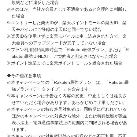
規約などに違反した場合
※そのほか、当社が会員として不適格であると合理的に判断し
た場合
※エントリーした楽天IDが、楽天ポイントモールの楽天ID、楽
天モバイルにご登録の楽天IDと同一でない場合
※楽天IDを使用せずに楽天モバイルに申し込みされた方で、楽
天会員へのアップグレードが完了していない場合
※プラン利用開始期限時点で「Rakuten最強プラン」または「R
akuten最強U-NEXT」ご契約者と判定されなかった場合
※ポイント進呈までに楽天ポイントモールを退会された場合
◆その他注意事項
※本キャンペーンでの「Rakuten最強プラン」は、「Rakuten最
強プラン（データタイプ）」を含みます。
※本キャンペーンは予告なく内容の変更、中止もしくは延長さ
せていただく場合があります。あらかじめご了承ください。
※本キャンペーンの特典進呈対象者は、同時期に行われている
ほかのキャンペーンの対象から除外、または特典総額が景品
表示法上・電気通信事業法上の範囲内に制限される場合があ
ります。
※本キャンペーンの対象者以外への転送などの不正利用、不正