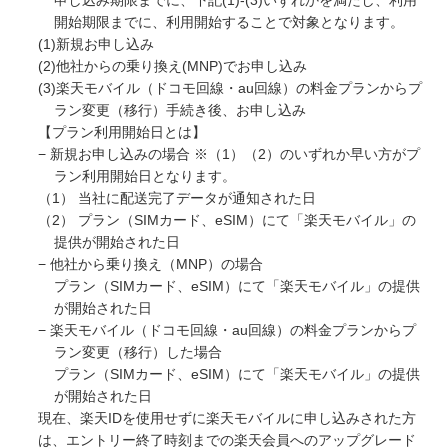
申し込み期限までに、下記(1)-(3)いずれかを満たし、利用
開始期限までに、利用開始することで対象となります。
(1)新規お申し込み
(2)他社からの乗り換え(MNP)でお申し込み
(3)楽天モバイル（ドコモ回線・au回線）の料金プランからプ
ラン変更（移行）手続き後、お申し込み
【プラン利用開始日とは】
− 新規お申し込みの場合 ※（1）（2）のいずれか早い方がプ
ラン利用開始日となります。
（1） 当社に配送完了データが通知された日
（2） プラン（SIMカード、eSIM）にて「楽天モバイル」の
提供が開始された日
− 他社から乗り換え（MNP）の場合
プラン（SIMカード、eSIM）にて「楽天モバイル」の提供
が開始された日
− 楽天モバイル（ドコモ回線・au回線）の料金プランからプ
ラン変更（移行）した場合
プラン（SIMカード、eSIM）にて「楽天モバイル」の提供
が開始された日
現在、楽天IDを使用せずに楽天モバイルに申し込みされた方
は、エントリー終了時刻までの楽天会員へのアップグレード