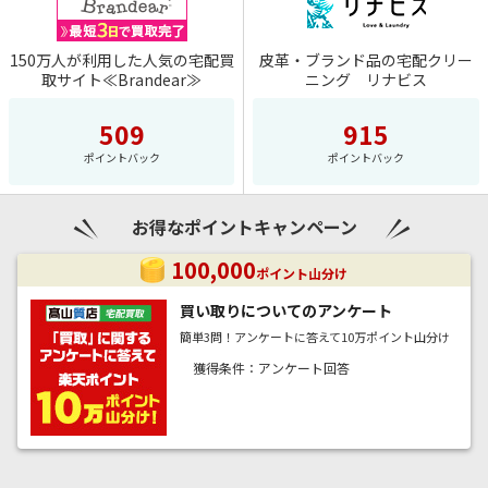
求人・結婚・住まい
・ ポイントダンジョン
メールで貯める
アプリコレクション
楽天ポイントモール会員規約
・ じゃんけん
教育・学び
・ ポイントダンジョン２
150万人が利用した人気の宅配買
キャンペーンで貯める
皮革・ブランド品の宅配クリー
・ メールボックス
楽天会員情報の確認・変更
取サイト≪Brandear≫
ニング リナビス
・ ナゾトレMAXXX
通販・お買いもの
・ おトクタウン
ジャンルから探す
・ ご利用ガイド
ポイントダンジョン
ポイントダンジョン2
・ 楽天ポイントモールのすべてのキャンペーンを見る
・ みんなのフルーツ農場生活
ログアウト
509
915
・ アプリアドベンチャー
・マネー・投資・保険
・ すべてのポイントキャンペーンを見る
条件から探す
ポイントバック
ポイントバック
・ 頭の体操ミニゲーム
・求人・結婚・住まい
楽天グループサイト
おトクタウン
アプリアドベンチャー
・ どこどこ？まちがい探し
・教育・学び
お得なポイントキャンペーン
無料でポイント
・ ポコポコもぐらたたき
・通販・お買いもの
100,000
ポイント山分け
会員登録
・ スロットパラダイス
条件から探す
買い取りについてのアンケート
売ってポイント
・ 幻の海底神殿
簡単3問！アンケートに答えて10万ポイント山分け
・楽天グループサイト
獲得条件：アンケート回答
・ ゲームステーション
高額ポイント
・無料でポイント
・ ぶくぶくラグーン
買ってポイント
・会員登録
・ 賢者の難問クイズ
・売ってポイント
キーワードから探す