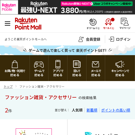
ドリームくじ
モールくじ
マイページ
会員登録
ログイン
ようこそ楽天ポイントモールへ
ゲームで遊んで楽しく買って 楽天ポイントGET!
楽天ポイントモール
モールガチャ
スクラッチ
じゃんけん
おみくじ
アプリ版ガチャ
関連サービス
トップ
お買い物・利用で
ゲームで
アプリで
読んで
メールで
キャンペーンで
貯める
貯める
貯める
貯める
貯める
貯める
お買いもの・サービスで貯める
サービス
PointClub
トップ
ファッション雑貨・アクセサリー
SHOPPING & SERVICE
GAME
APPLICATION
MAIL
CAMPAIGN
ファッション雑貨・アクセサリー
ゲームで貯める
楽天カード
の検索結果
ガイドページ
人気のストア
2
アプリ・ミッションでポイントGET
メール de ポイント
開催中のキャンペーン
アプリで貯める
人気順
新着順
ポイントの高い順
ジャンルから探す
ゲーム一覧
並び替え：
件
全ストアを見る
ゲームトップ
・ モールみくじ
楽天トラベル
ヘルプ
メールボックス
・ モールガチャ
マネー・投資・保険
読んで貯める
・ アプリコレクション
スタンプカード
お問い合わせ
ご利用ガイド
・ スクラッチ