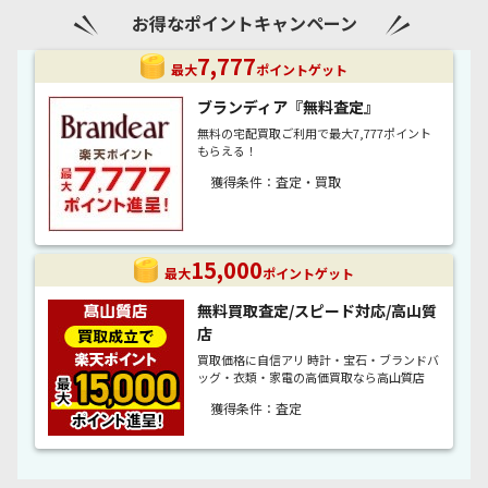
・ トレジャーBINGO
お得なポイントキャンペーン
・高額ポイント
・ 遺跡探検すごろく
7,777
最大
ポイントゲット
・買ってポイント
・ ゲームセンター
楽天ポイントモールの
すべてのキャンペーンを見る
ブランディア『無料査定』
・ たびろく
人気のストア
無料の宅配買取ご利用で最大7,777ポイント
もらえる！
・ クラッシュアイス
すべてのポイントキャンペーンを見る
獲得条件：査定・買取
・ ゲームトップ
15,000
最大
ポイントゲット
無料買取査定/スピード対応/高山質
店
買取価格に自信アリ 時計・宝石・ブランドバ
ッグ・衣類・家電の高価買取なら高山質店
獲得条件：査定