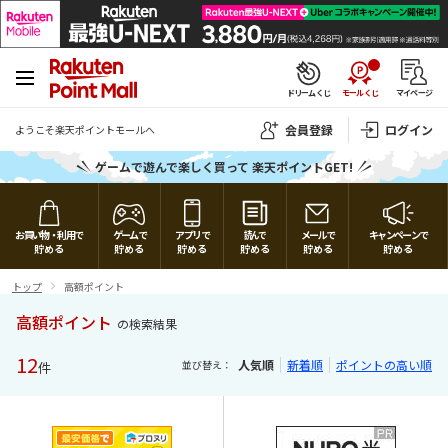
ドリームくじ
モールくじ
マイページ
会員登録
ログイン
ようこそ楽天ポイントモールへ
ゲームで遊んで楽しく買って 楽天ポイントGET!
楽天ポイントモール
モールガチャ
スクラッチ
じゃんけん
おみくじ
アプリ版ガチャ
関連サービス
トップ
お買い物・利用で
ゲームで
アプリで
読んで
メールで
キャンペーンで
貯める
貯める
貯める
貯める
貯める
貯める
お買いもの・サービスで貯める
サービス
PointClub
トップ
高額ポイント
SHOPPING & SERVICE
GAME
APPLICATION
MAIL
CAMPAIGN
高額ポイント
ゲームで貯める
楽天カード
の検索結果
ガイドページ
人気のストア
12
アプリ・ミッションでポイントGET
メール de ポイント
開催中のキャンペーン
アプリで貯める
人気順
新着順
ポイントの高い順
ジャンルから探す
ゲーム一覧
並び替え：
件
全ストアを見る
ゲームトップ
・ モールみくじ
楽天トラベル
ヘルプ
メールボックス
・ モールガチャ
マネー・投資・保険
読んで貯める
・ アプリコレクション
スタンプカード
お問い合わせ
ご利用ガイド
・ スクラッチ