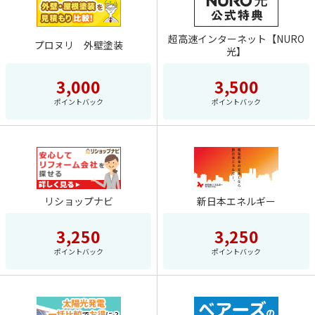
求人・結婚・住まい
・ ポイントダンジョン
メールで貯める
アプリコレクション
楽天ポイントモール会員規約
・ じゃんけん
教育・学び
・ ポイントダンジョン２
キャンペーンで貯める
超高速インターネット【NURO
・ メールボックス
プロヌリ 外壁塗装
楽天会員情報の確認・変更
光】
・ ナゾトレMAXXX
通販・お買いもの
・ おトクタウン
ジャンルから探す
・ ご利用ガイド
ポイントダンジョン
ポイントダンジョン2
・ 楽天ポイントモールのすべてのキャンペーンを見る
・ みんなのフルーツ農場生活
ログアウト
3,000
3,500
・ アプリアドベンチャー
・マネー・投資・保険
・ すべてのポイントキャンペーンを見る
条件から探す
ポイントバック
ポイントバック
・ 頭の体操ミニゲーム
・求人・結婚・住まい
楽天グループサイト
おトクタウン
アプリアドベンチャー
・ どこどこ？まちがい探し
・教育・学び
無料でポイント
・ ポコポコもぐらたたき
・通販・お買いもの
会員登録
・ スロットパラダイス
条件から探す
リショップナビ
新日本エネルギー
売ってポイント
・ 幻の海底神殿
・楽天グループサイト
3,250
3,250
・ ゲームステーション
高額ポイント
ポイントバック
ポイントバック
・無料でポイント
・ ぶくぶくラグーン
買ってポイント
・会員登録
・ 賢者の難問クイズ
・売ってポイント
キーワードから探す