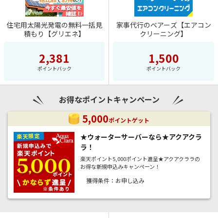
・ トレジャーBINGO
・高額ポイント
・ 遺跡探検すごろく
住宅用太陽光発電の無料一括見
家事代行のベアーズ【エアコン
・買ってポイント
積もり【グリエネ】
クリーニング】
・ ゲームセンター
楽天ポイントモールの
すべてのキャンペーンを見る
2,381
1,500
・ たびろく
人気のストア
ポイントバック
ポイントバック
・ クラッシュアイス
すべてのポイントキャンペーンを見る
・ ゲームトップ
お得なポイントキャンペーン
5,000
ポイントゲット
★ウォーターサーバーなら★アクアクラ
ラ！
楽天ポイント5,000ポイント進呈★アクアクララの
お得な新規申込みキャンペーン！
獲得条件：お申し込み