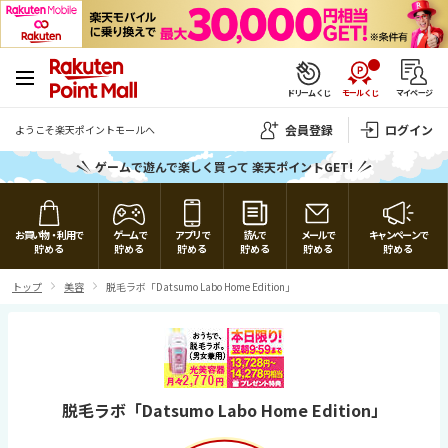
ドリームくじ
モールくじ
マイページ
会員登録
ログイン
ようこそ楽天ポイントモールへ
ゲームで遊んで楽しく買って 楽天ポイントGET!
楽天ポイントモール
モールガチャ
スクラッチ
じゃんけん
おみくじ
アプリ版ガチャ
関連サービス
トップ
お買い物・利用で
ゲームで
アプリで
読んで
メールで
キャンペーンで
貯める
貯める
貯める
貯める
貯める
貯める
お買いもの・サービスで貯める
サービス
PointClub
トップ
美容
脱毛ラボ「Datsumo Labo Home Edition」
SHOPPING & SERVICE
GAME
APPLICATION
MAIL
CAMPAIGN
ゲームで貯める
楽天カード
ガイドページ
人気のストア
アプリ・ミッションでポイントGET
メール de ポイント
開催中のキャンペーン
アプリで貯める
ジャンルから探す
ゲーム一覧
全ストアを見る
ゲームトップ
・ モールみくじ
楽天トラベル
ヘルプ
メールボックス
・ モールガチャ
脱毛ラボ「Datsumo Labo Home Edition」
マネー・投資・保険
読んで貯める
・ アプリコレクション
スタンプカード
お問い合わせ
ご利用ガイド
・ スクラッチ