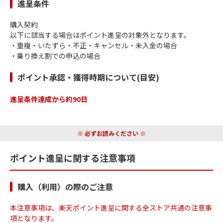
進呈条件
・ トレジャーBINGO
・高額ポイント
・ 遺跡探検すごろく
購入契約
・買ってポイント
以下に該当する場合はポイント進呈の対象外となります。
・ ゲームセンター
楽天ポイントモールの
・重複・いたずら・不正・キャンセル・未入金の場合
すべてのキャンペーンを見る
・乗り換え割での申込の場合
・ たびろく
人気のストア
ポイント承認・獲得時期について(目安)
・ クラッシュアイス
すべてのポイントキャンペーンを見る
・ ゲームトップ
進呈条件達成から約90日
※ 必ずお読みください ※
ポイント進呈に関する注意事項
購入（利用）の際のご注意
本注意事項は、楽天ポイント進呈に関する全ストア共通の注意事
項となります。