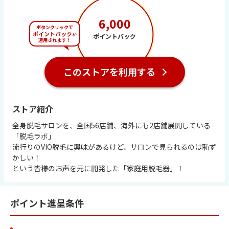
求人・結婚・住まい
・ ポイントダンジョン
メールで貯める
アプリコレクション
楽天ポイントモール会員規約
・ じゃんけん
教育・学び
6,000
・ ポイントダンジョン２
キャンペーンで貯める
ボタンクリックで
・ メールボックス
楽天会員情報の確認・変更
ポイントバック
が
ポイントバック
・ ナゾトレMAXXX
通販・お買いもの
・ おトクタウン
適用されます！
ジャンルから探す
・ ご利用ガイド
ポイントダンジョン
ポイントダンジョン2
・ 楽天ポイントモールのすべてのキャンペーンを見る
・ みんなのフルーツ農場生活
ログアウト
・ アプリアドベンチャー
・マネー・投資・保険
このストアを利用する
・ すべてのポイントキャンペーンを見る
条件から探す
・ 頭の体操ミニゲーム
・求人・結婚・住まい
楽天グループサイト
おトクタウン
アプリアドベンチャー
・ どこどこ？まちがい探し
・教育・学び
ストア紹介
無料でポイント
・ ポコポコもぐらたたき
・通販・お買いもの
全身脱毛サロンを、全国56店舗、海外にも2店舗展開している
会員登録
・ スロットパラダイス
「脱毛ラボ」
条件から探す
流行りのVIO脱毛に興味があるけど、サロンで見られるのは恥ず
売ってポイント
・ 幻の海底神殿
かしい！
・楽天グループサイト
という皆様のお声を元に開発した「家庭用脱毛器」！
・ ゲームステーション
高額ポイント
・無料でポイント
・ ぶくぶくラグーン
買ってポイント
ポイント進呈条件
・会員登録
・ 賢者の難問クイズ
・売ってポイント
キーワードから探す